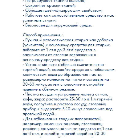
• Не разрушает ткани и волокна;
• Сохраняет краски тканей;
• Обладает дезинфицирующим свойством;
• Работает как самостоятельное средство и как
усилитель стирки;
• Безопасен для окружающей среды.
Способ применения :
• Ручная и автоматическая стирка как добавка
(усилитель) к основному средству для стирки:
добавьте от 1 ст.л до 3 ст.л средства в
зависимости от степени загрязнения к
основному средству для стирки.
• Устранение пятен: обильно смочите пятно
горячей водой, смешайте средство с небольшим
количеством воды до образования пасты,
равномерно нанесите на пятно и оставьте на
30-60 минут, затем сполосните и стирайте
изделие в обычном режиме.
• Чистка посуды и устранение налета от чая,
кофе, жира: растворите 25-30 гр в 1 л горячей
воды, погрузите в раствор посуду, столовые
приборы выдержите 5-10 минут сполосните под
проточной водой.
• Для отбеливания гладких поверхностей,
например, каменных раковин, столешниц,
раковин, санузлов: насыпьте средство от 1 ст.л.
до 3 ст.л. и залейте горячей водой на 20-30