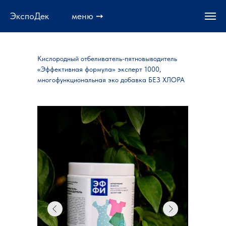
ЭкспоДек меню ➙
Кислородный отбеливатель-пятновыводитель
«Эффективная формула» эксперт 1000,
многофункциональная эко добавка БЕЗ ХЛОРА