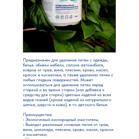
Предназначен для удаления пятен с одежды,
белья, обивки мебели, салона автомобиля,
ковров от трав, вина, плесени, крови, масел,
красок и косметики, а также удалению пятен с
любых гладких поверхностей. Может
использоваться для удаления пятен перед
стиркой и во время стирки (как добавка к
средству для стирки) цветных изделий из всех
видов тканей (кроме изделий из натурального
шелка, шерсти и кожи), в т.ч. детского белья.
Преимущества:
• Экологичный кислородный очиститель;
• Выводит различные сложные пятна от трав,
вина, шоколада, плесени, крови, масел, красок
и косметики;