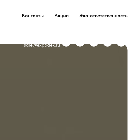
Контакты
Акции
Эко-ответственность
в
+7 987 710 02 55
sale@expodek.ru