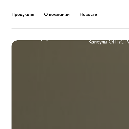
Продукция
О компании
Новости
Главная
ОПТ
Диле
Капсулы ОПТ/СТ