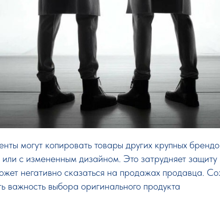
нты могут копировать товары других крупных брендов
 или с измененным дизайном. Это затрудняет защиту
может негативно сказаться на продажах продавца. С
ь важность выбора оригинального продукта